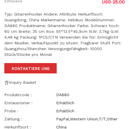
≥30/piece
USD 25.00
Typ: Gitarrenhocker Andere: Attribute Herkunftsort:
Guangdong, China Markenname: Hebikuo Modellnummer:
DA880 Produktname: Gitarrenhocker Farbe: Schwarz hoch:
60 cm Breite: 35 cm Box: 55*13.5*45,9cm N.W: 3.7kg G.W:
4,46 kg Packung: 1PCS/CTN Verwenden Sie für: Ermöglicht
dem Musiker, Verkaufspunkt zu sitzen: Tragbarer Stuhl Port:
Guangzhou/Shenzhen Versorgungsfähigkeit: 10000
Stück/Stücke pro Monat
KONTAKTIERE UNS
Inquiry Basket
Produktcode：
DA880
Erstausrüster：
Erhältlich
Probe：
Erhältlich
Zahlung：
PayPal,Western Union,T/T,Other
Herkunftsort：
China