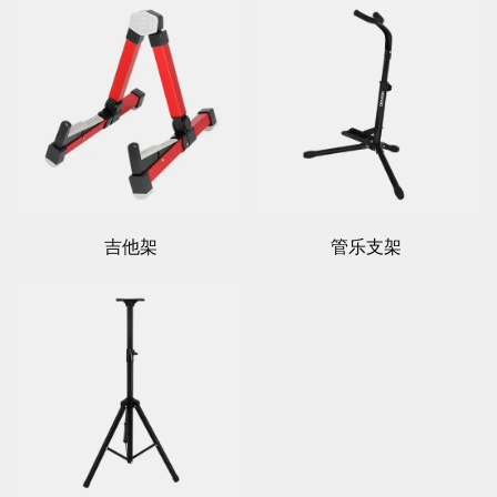
吉他架
管乐支架