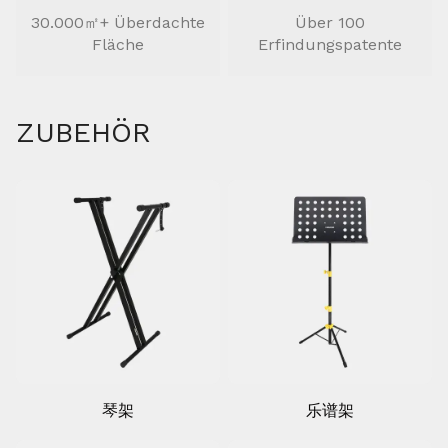
30.000㎡+ Überdachte
Über 100
Fläche
Erfindungspatente
ZUBEHÖR
琴架
乐谱架